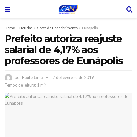
Home
Notícias
Costa do Descobrimento
Eunápolis
Prefeito autoriza reajuste
salarial de 4,17% aos
professores de Eunápolis
por
Paulo Lima
7 de fevereiro de 2019
Tempo de leitura: 1 min