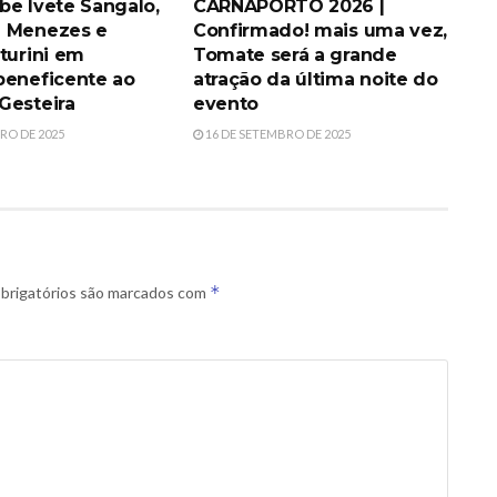
be Ivete Sangalo,
CARNAPORTO 2026 |
h Menezes e
Confirmado! mais uma vez,
turini em
Tomate será a grande
beneficente ao
atração da última noite do
Gesteira
evento
RO DE 2025
16 DE SETEMBRO DE 2025
*
brigatórios são marcados com