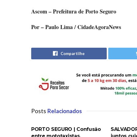
Ascom – Prefeitura de Porto Seguro
Por – Paulo Lima / CidadeAgoraNews
Compartilhe
Posts
Relacionados
PORTO SEGURO
DESTAQUES
PORTO SEGURO | Confusão
SALVADOR
entre mototaxistas,
juntos cu