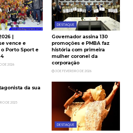
DESTAQUE
026 |
Governador assina 130
se vence e
promoções e PMBA faz
 o Porto Sport e
história com primeira
G4
mulher coronel da
corporação
O DE 2026
3 DE FEVEREIRO DE 2026
tagonista da sua
RO DE 2025
DESTAQUE