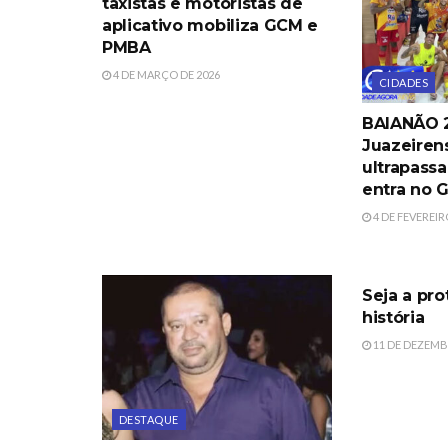
taxistas e motoristas de
aplicativo mobiliza GCM e
PMBA
4 DE MARÇO DE 2026
CIDADES
BAIANÃO 2
Juazeiren
ultrapassa
entra no 
4 DE FEVEREIR
DESTAQUE
Seja a pro
história
11 DE DEZEMB
DESTAQUE