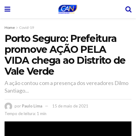
Home
Covid-19
Porto Seguro: Prefeitura
promove AÇÃO PELA
VIDA chega ao Distrito de
Vale Verde
A ação contou com a presença dos vereadores Dilmo
Santiago...
por
Paulo Lima
15 de maio de 2021
Tempo de leitura: 1 min