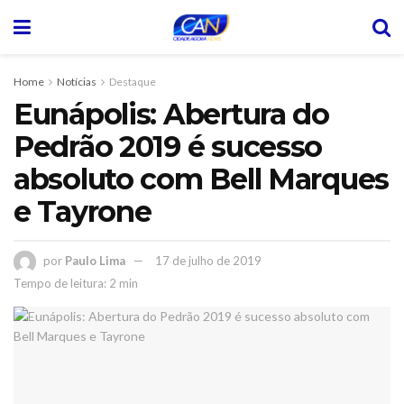
Home
Notícias
Destaque
Eunápolis: Abertura do
Pedrão 2019 é sucesso
absoluto com Bell Marques
e Tayrone
por
Paulo Lima
17 de julho de 2019
Tempo de leitura: 2 min