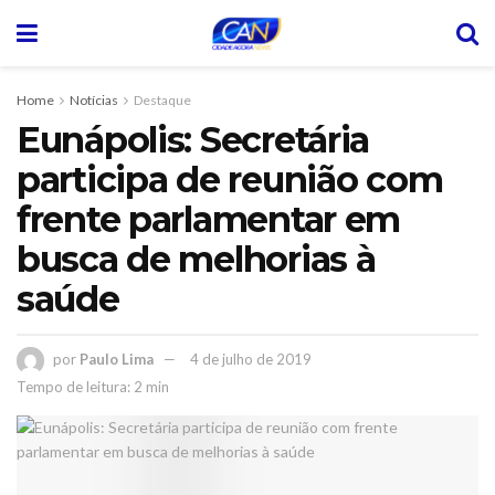
Home
Notícias
Destaque
Eunápolis: Secretária
participa de reunião com
frente parlamentar em
busca de melhorias à
saúde
por
Paulo Lima
4 de julho de 2019
Tempo de leitura: 2 min