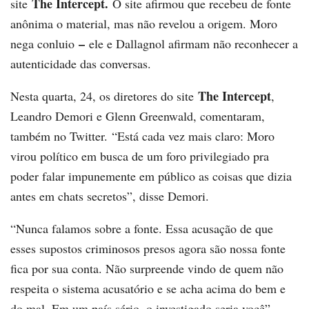
The Intercept.
site
O site afirmou que recebeu de fonte
anônima o material, mas não revelou a origem. Moro
–
nega conluio
ele e Dallagnol afirmam não reconhecer a
autenticidade das conversas.
The Intercept
Nesta quarta, 24, os diretores do site
,
Leandro Demori e Glenn Greenwald, comentaram,
também no Twitter. “Está cada vez mais claro: Moro
virou político em busca de um foro privilegiado pra
poder falar impunemente em público as coisas que dizia
antes em chats secretos”, disse Demori.
“Nunca falamos sobre a fonte. Essa acusação de que
esses supostos criminosos presos agora são nossa fonte
fica por sua conta. Não surpreende vindo de quem não
respeita o sistema acusatório e se acha acima do bem e
do mal. Em um país sério, o investigado seria você”,