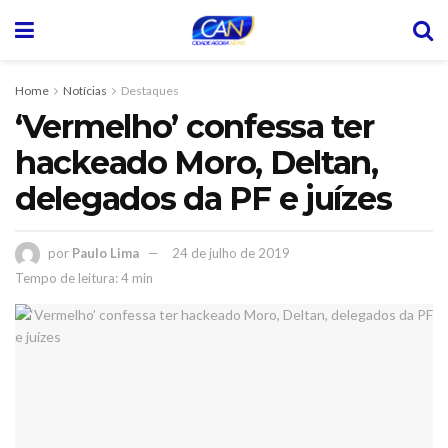
Home
Notícias
Destaques
‘Vermelho’ confessa ter
hackeado Moro, Deltan,
delegados da PF e juízes
por
Paulo Lima
24 de julho de 2019
Tempo de leitura: 4 min