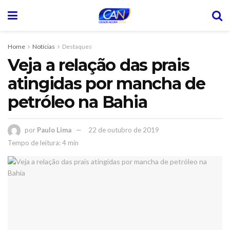
Home
Notícias
Destaques
Veja a relação das prais
atingidas por mancha de
petróleo na Bahia
por
Paulo Lima
22 de outubro de 2019
Tempo de leitura: 4 min