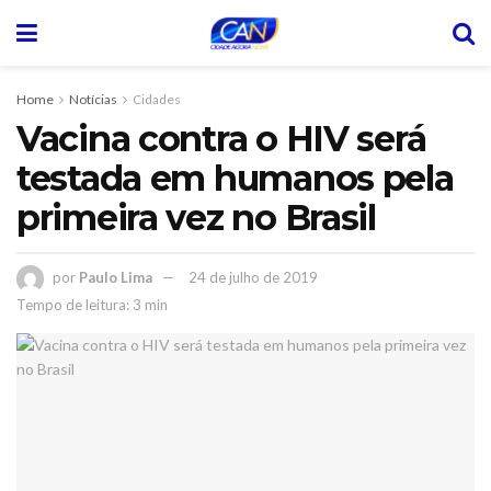
Home
Notícias
Cidades
Vacina contra o HIV será
testada em humanos pela
primeira vez no Brasil
por
Paulo Lima
24 de julho de 2019
Tempo de leitura: 3 min