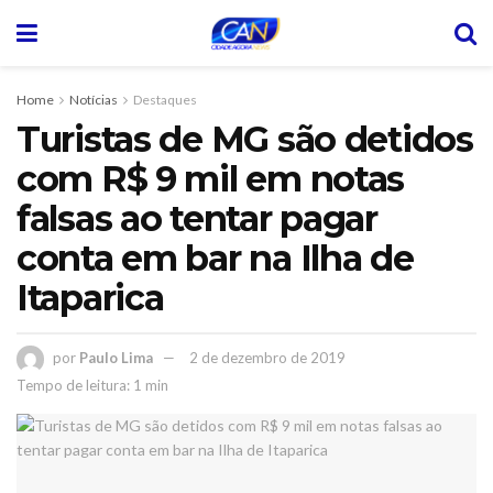
Home
Notícias
Destaques
Turistas de MG são detidos
com R$ 9 mil em notas
falsas ao tentar pagar
conta em bar na Ilha de
Itaparica
por
Paulo Lima
2 de dezembro de 2019
Tempo de leitura: 1 min