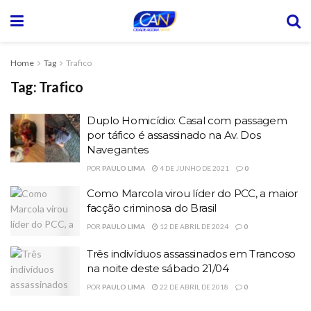
Home
Tag
Trafico
Tag:
Trafico
Duplo Homicídio: Casal com passagem
por táfico é assassinado na Av. Dos
Navegantes
POR
PAULO LIMA
4 DE JUNHO DE 2021
0
Como Marcola virou líder do PCC, a maior
facção criminosa do Brasil
POR
PAULO LIMA
12 DE ABRIL DE 2024
0
Três indivíduos assassinados em Trancoso
na noite deste sábado 21/04
POR
PAULO LIMA
22 DE ABRIL DE 2018
0