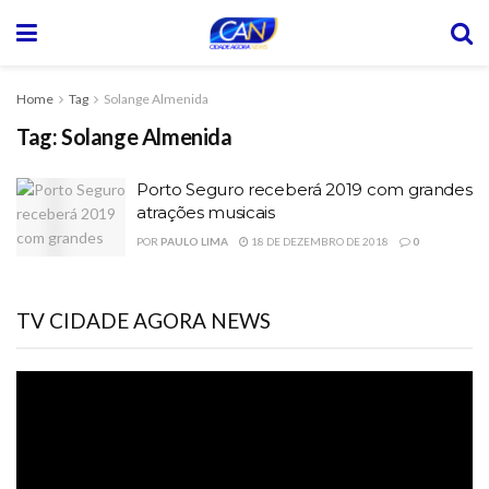
Home
Tag
Solange Almenida
Tag:
Solange Almenida
Porto Seguro receberá 2019 com grandes
atrações musicais
POR
PAULO LIMA
18 DE DEZEMBRO DE 2018
0
TV CIDADE AGORA NEWS
Tocador
de
vídeo