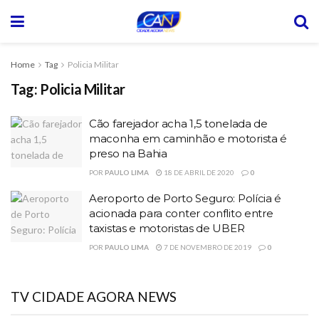
Home
Tag
Policia Militar
Tag:
Policia Militar
Cão farejador acha 1,5 tonelada de
maconha em caminhão e motorista é
preso na Bahia
POR
PAULO LIMA
18 DE ABRIL DE 2020
0
Aeroporto de Porto Seguro: Polícia é
acionada para conter conflito entre
taxistas e motoristas de UBER
POR
PAULO LIMA
7 DE NOVEMBRO DE 2019
0
TV CIDADE AGORA NEWS