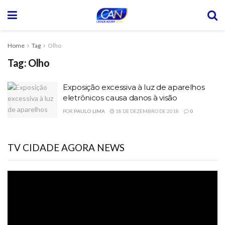
Home
Tag
Olho
Tag:
Olho
Exposição excessiva à luz de aparelhos
eletrônicos causa danos à visão
POR
PAULO LIMA
18 DE DEZEMBRO DE 2018
0
TV CIDADE AGORA NEWS
Tocador
de
vídeo