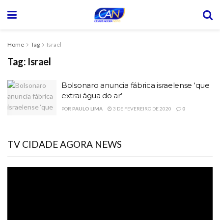
Home
Tag
Israel
Tag:
Israel
Bolsonaro anuncia fábrica israelense ‘que
extrai água do ar’
POR
PAULO LIMA
3 DE FEVEREIRO DE 2020
0
TV CIDADE AGORA NEWS
Tocador
de
vídeo