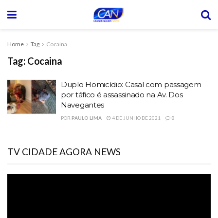
Home
Tag
Cocaina
Tag:
Cocaina
Duplo Homicídio: Casal com passagem
por táfico é assassinado na Av. Dos
Navegantes
POR
PAULO LIMA
4 DE JUNHO DE 2021
0
TV CIDADE AGORA NEWS
Tocador
de
vídeo