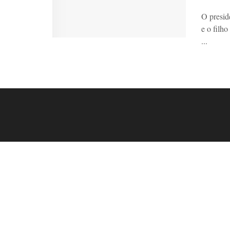
O preside
e o filh
...