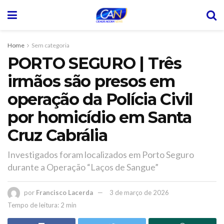
Home
Sem categoria
PORTO SEGURO | Três
irmãos são presos em
operação da Polícia Civil
por homicídio em Santa
Cruz Cabrália
Investigados foram localizados em Porto Seguro
durante a Operação “Laços de Sangue”
por
Francisco Lacerda
3 de março de 2026
Tempo de leitura: 2 min