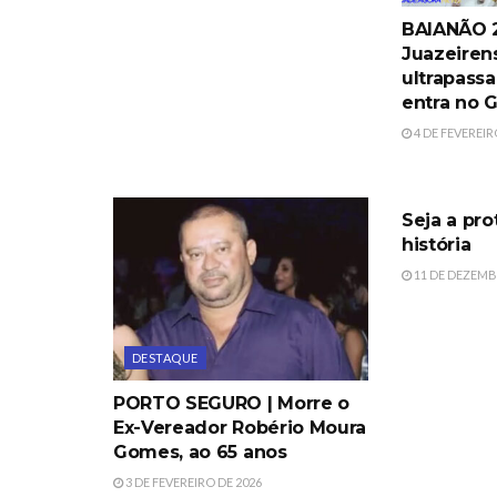
BAIANÃO 2
Juazeiren
ultrapassa
entra no 
4 DE FEVEREIR
DESTAQUE
Seja a pro
história
11 DE DEZEMB
DESTAQUE
PORTO SEGURO | Morre o
Ex-Vereador Robério Moura
Gomes, ao 65 anos
3 DE FEVEREIRO DE 2026