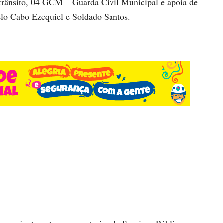
 trânsito, 04 GCM – Guarda Civil Municipal e apoia de
elo Cabo Ezequiel e Soldado Santos.
o conjunto entre as secretarias de Serviços Públicos e