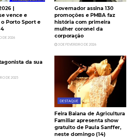
026 |
Governador assina 130
se vence e
promoções e PMBA faz
 o Porto Sport e
história com primeira
G4
mulher coronel da
corporação
O DE 2026
3 DE FEVEREIRO DE 2026
tagonista da sua
RO DE 2025
DESTAQUE
Feira Baiana de Agricultura
Familiar apresenta show
gratuito de Paula Sanffer,
neste domingo (14)