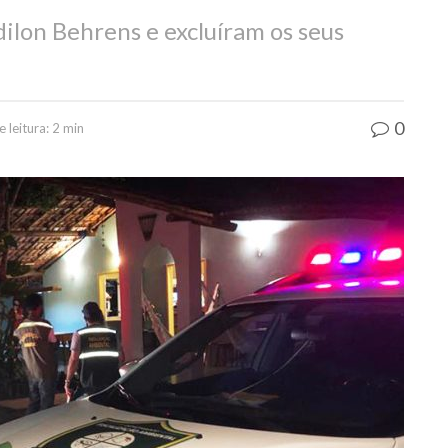
lon Behrens e excluíram os seus
0
leitura: 2 min