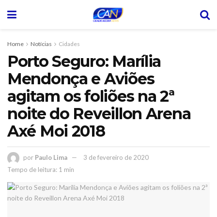
Home
Notícias
Cidades
Porto Seguro: Marília
Mendonça e Aviões
agitam os foliões na 2ª
noite do Reveillon Arena
Axé Moi 2018
por
Paulo Lima
3 de fevereiro de 2020
Tempo de leitura: 1 min