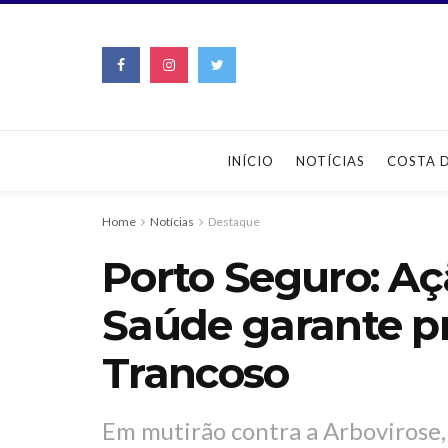
INÍCIO
NOTÍCIAS
COSTA 
Home
Notícias
Destaque
Porto Seguro: Aç
Saúde garante p
Trancoso
Em mutirão contra a Arbovirose,