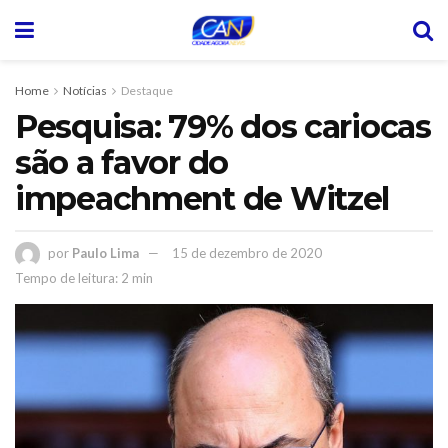
Home
Notícias
Destaque
Pesquisa: 79% dos cariocas
são a favor do
impeachment de Witzel
por
Paulo Lima
15 de dezembro de 2020
Tempo de leitura: 2 min