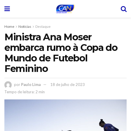
Home
Notícias
Destaque
Ministra Ana Moser
embarca rumo à Copa do
Mundo de Futebol
Feminino
por
Paulo Lima
18 de julho de 2023
Tempo de leitura: 2 min