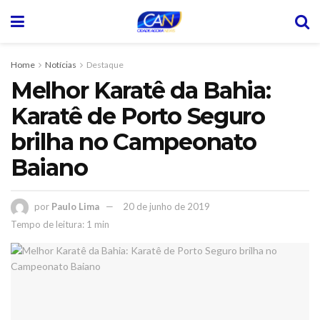
Home
Notícias
Destaque
Melhor Karatê da Bahia:
Karatê de Porto Seguro
brilha no Campeonato
Baiano
por
Paulo Lima
20 de junho de 2019
Tempo de leitura: 1 min