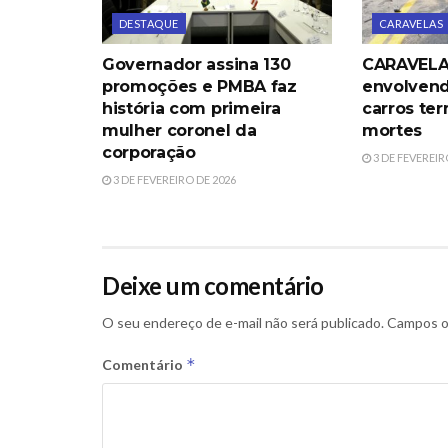
DESTAQUE
CARAVELAS
Governador assina 130
CARAVELAS
promoções e PMBA faz
envolvend
história com primeira
carros te
mulher coronel da
mortes
corporação
3 DE FEVEREIR
3 DE FEVEREIRO DE 2026
Deixe um comentário
O seu endereço de e-mail não será publicado.
Campos o
*
Comentário