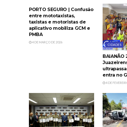
PORTO SEGURO | Confusão
entre mototaxistas,
taxistas e motoristas de
aplicativo mobiliza GCM e
PMBA
4 DE MARÇO DE 2026
CIDADES
BAIANÃO 2
Juazeiren
ultrapassa
entra no 
4 DE FEVEREIR