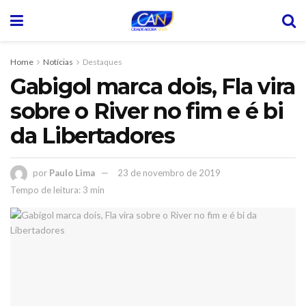
Home
Notícias
Destaques
Gabigol marca dois, Fla vira
sobre o River no fim e é bi
da Libertadores
por
Paulo Lima
23 de novembro de 2019
Tempo de leitura: 3 min