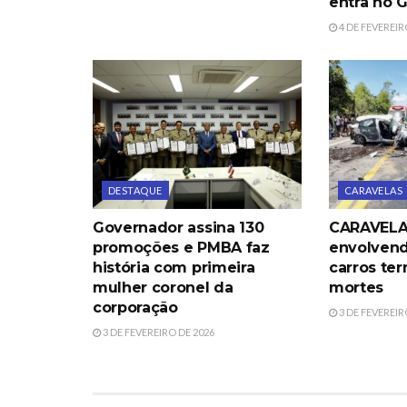
entra no 
4 DE FEVEREIR
DESTAQUE
CARAVELAS
Governador assina 130
CARAVELAS
promoções e PMBA faz
envolvend
história com primeira
carros te
mulher coronel da
mortes
corporação
3 DE FEVEREIR
3 DE FEVEREIRO DE 2026