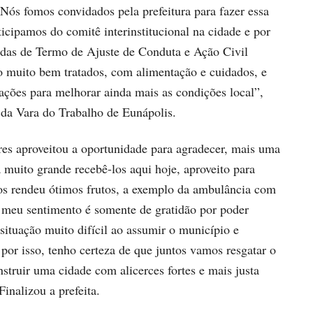
“Nós fomos convidados pela prefeitura para fazer essa
rticipamos do comitê interinstitucional na cidade e por
ndas de Termo de Ajuste de Conduta e Ação Civil
o muito bem tratados, com alimentação e cuidados, e
ações para melhorar ainda mais as condições local”,
r da Vara do Trabalho de Eunápolis.
res aproveitou a oportunidade para agradecer, mais uma
a muito grande recebê-los aqui hoje, aproveito para
nos rendeu ótimos frutos, a exemplo da ambulância com
, meu sentimento é somente de gratidão por poder
ituação muito difícil ao assumir o município e
por isso, tenho certeza de que juntos vamos resgatar o
struir uma cidade com alicerces fortes e mais justa
inalizou a prefeita.