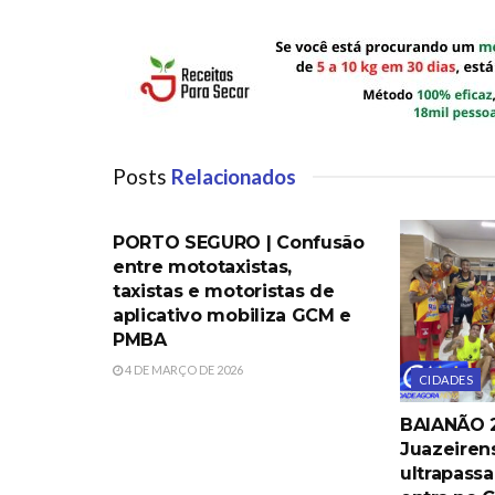
Posts
Relacionados
PORTO SEGURO
PORTO SEGURO | Confusão
entre mototaxistas,
taxistas e motoristas de
aplicativo mobiliza GCM e
PMBA
4 DE MARÇO DE 2026
CIDADES
BAIANÃO 2
Juazeiren
ultrapassa