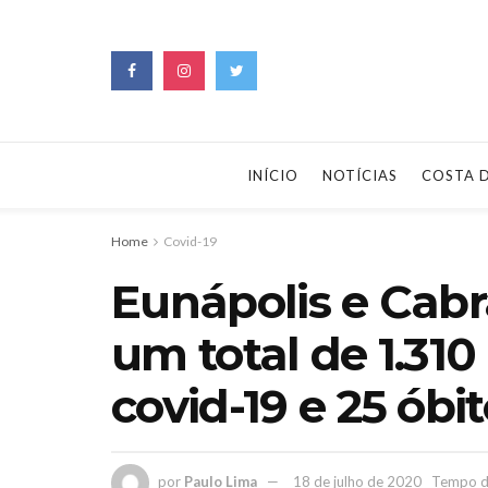
INÍCIO
NOTÍCIAS
COSTA 
Home
Covid-19
Eunápolis e Cabr
um total de 1.310
covid-19 e 25 óbi
por
Paulo Lima
18 de julho de 2020
Tempo de