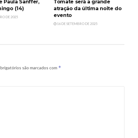
e Paula Sanffer,
Tomate será a grande
ingo (14)
atração da última noite do
evento
RO DE 2025
16 DE SETEMBRO DE 2025
*
brigatórios são marcados com