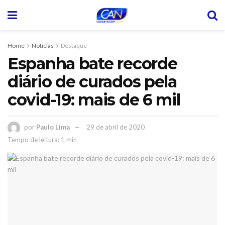
Home
Notícias
Destaque
Espanha bate recorde
diário de curados pela
covid-19: mais de 6 mil
por
Paulo Lima
29 de abril de 2020
Tempo de leitura: 1 min