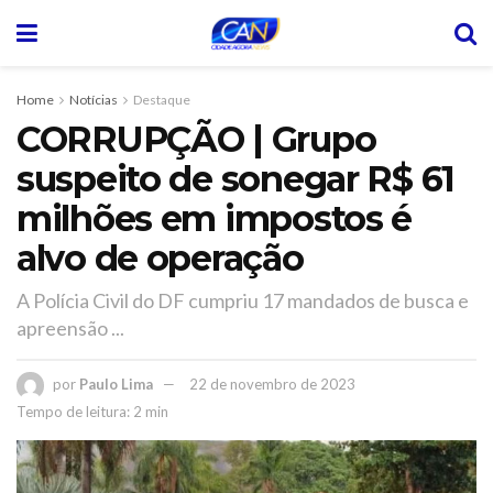
Home
Notícias
Destaque
CORRUPÇÃO | Grupo
suspeito de sonegar R$ 61
milhões em impostos é
alvo de operação
A Polícia Civil do DF cumpriu 17 mandados de busca e
apreensão ...
por
Paulo Lima
22 de novembro de 2023
Tempo de leitura: 2 min