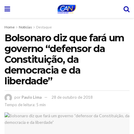
Home
Notícias
Destaque
Bolsonaro diz que fará um
governo “defensor da
Constituição, da
democracia e da
liberdade”
por
Paulo Lima
28 de outubro de 2018
Tempo de leitura: 5 min