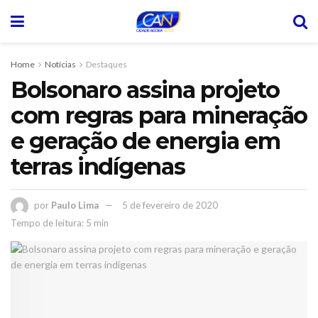
Home
Notícias
Destaques
Bolsonaro assina projeto
com regras para mineração
e geração de energia em
terras indígenas
por
Paulo Lima
5 de fevereiro de 2020
Tempo de leitura: 5 min