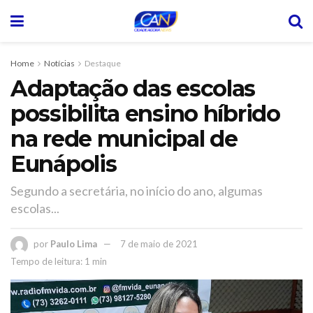
Home
Notícias
Destaque
Adaptação das escolas
possibilita ensino híbrido
na rede municipal de
Eunápolis
Segundo a secretária, no início do ano, algumas
escolas...
por
Paulo Lima
7 de maio de 2021
Tempo de leitura: 1 min