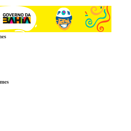
mes
ames