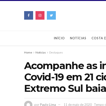
INÍCIO
NOTÍCIAS
COSTA 
Home
Notícias
Destaques
Acompanhe as i
Covid-19 em 21 c
Extremo Sul bai
por
Paulo Lima
11 de maio de 2020
Tempo de