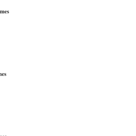
ames
mes