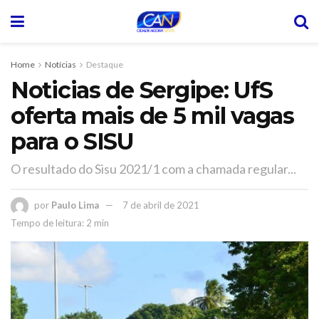
Home
Notícias
Destaque
Noticias de Sergipe: UfS
oferta mais de 5 mil vagas
para o SISU
O resultado do Sisu 2021/1 com a chamada regular...
por
Paulo Lima
7 de abril de 2021
Tempo de leitura: 2 min